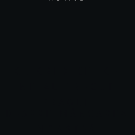
CE CRED CEI CE
NE-AU TRECUT
PRAGUL
DESPRE MÂNCAREA
NOASTRĂ