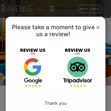
Book a table!
×
Please take a moment to give
us a review!
Comandă pe BucovEat
Adresă
Bd. 1 Decembrie 1918, nr. 15
Thank you
Suceava