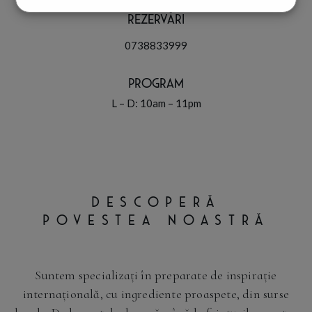
Rezervări
0738833999
Program
L – D: 10am – 11pm
DESCOPERĂ
POVESTEA NOASTRĂ
Suntem specializați în preparate de inspirație
internațională, cu ingrediente proaspete, din surse