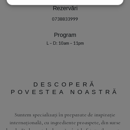
Rezervări
0738833999
Program
L – D: 10am – 11pm
DESCOPERĂ
POVESTEA NOASTRĂ
Suntem specializați în preparate de inspirație
internațională, cu ingrediente proaspete, din surse