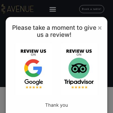
Book a table!
×
Please take a moment to give
us a review!
Comandă pe BucovEat
Adresă
Bd. 1 Decembrie 1918, nr. 15
Thank you
Suceava